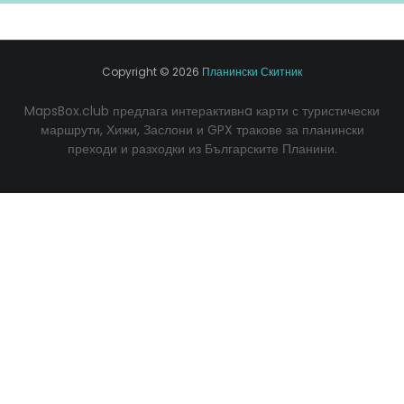
Copyright ©
2026
Планински Скитник
MapsBox.club предлага интерактивнa карти с туристически
маршрути, Хижи, Заслони и GPX тракове за планински
преходи и разходки из Българските Планини.